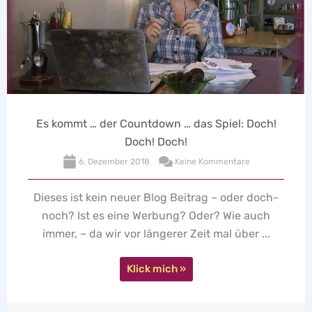
Seins
down … das Spiel: Doch!
! Doch!
7. September 201
8
Keine Kommentare
"Seins Momente" von 
kleines Büchlein zum 
Blog Beitrag – oder doch-
Ann-Marlene hat es bu
erbung? Oder? Wie auch
seht
ängerer Zeit mal über ...
Klic
k mich »