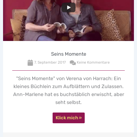
 Momente
Kondom-Fr
7
Keine Kommentare
19. Januar 2017
Verena von Harrach: Ein
Vorhang auf für de
Aufblättern und Zulassen.
Kondom-Fragerunde m
chstäblich erwischt, aber
Klic
 selbst.
k mich »