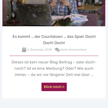
t … der Countdown … das Spiel: Doch!
Doch! Doch!
6. Dezember 2018
Keine Kommentare
"Seins 
kleines B
st kein neuer Blog Beitrag – oder doch-
Ann-Marle
Ist es eine Werbung? Oder? Wie auch
– da wir vor längerer Zeit mal über ...
Klick mich »