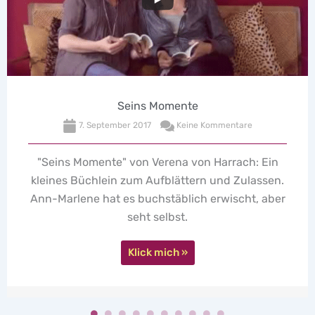
Seins Momente
7. September 2017
Keine Kommentare
Momente" von Verena von Harrach: Ein
Vorha
üchlein zum Aufblättern und Zulassen.
Kondom-F
ne hat es buchstäblich erwischt, aber
seht selbst.
Klick mich »