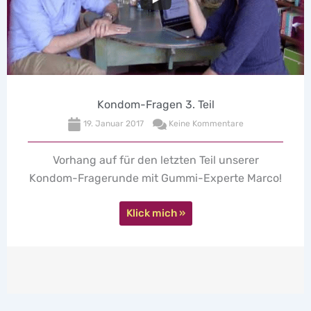
Kondom-Fragen 3. Teil
19. Januar 2017
Keine Kommentare
2
ng auf für den letzten Teil unserer
Unser Ko
ragerunde mit Gummi-Experte Marco!
rund um
Sexologin
Klick mich »
Ein