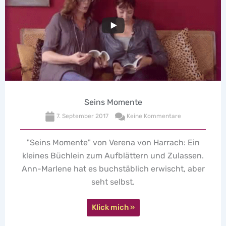
eins Momente
Kondo
r 2017
Keine Kommentare
19. Januar
von Verena von Harrach: Ein
Vorhang auf fü
zum Aufblättern und Zulassen.
Kondom-Fragerund
s buchstäblich erwischt, aber
seht selbst.
Klick mich »