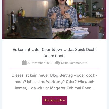
S
ountdown … das Spiel: Doch!
Doch! Doch!
7. Septembe
r 2018
Keine Kommentare
"Seins Momente" 
kleines Büchlein 
uer Blog Beitrag – oder doch-
Ann-Marlene hat e
ne Werbung? Oder? Wie auch
or längerer Zeit mal über ...
Klick mich »