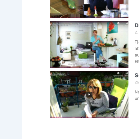
D
2.
Tj
ab
au
El
S
26
Na
un