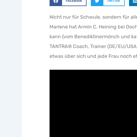
FACEBOOK
TWITTER
Nicht nur für Schwule, sondern für a
Marlene hat Armin C. Heining bei Doc
kann (vom Benediktinermönch und katho
TANTRA® Coach, Trainer (DE/EU/USA),
etwas über sich und jede Frau noch e