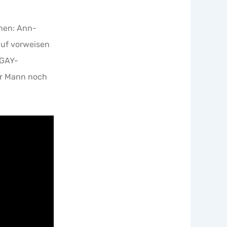
nnen: Ann-
auf vorweisen
 GAY-
er Mann noch