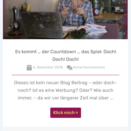
Seins Momente
7. September 2017
Keine Kommentare
"Seins Momente" von Verena von Harrach: Ein
kleines Büchlein zum Aufblättern und Zulassen.
Ann-Marlene hat es buchstäblich erwischt, aber
seht selbst.
Klick mich »