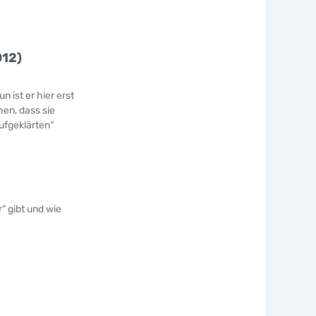
012)
 ist er hier erst
en, dass sie
ufgeklärten“
” gibt und wie