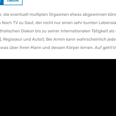
LINKEDIN
lle, die eventuell multiplen Orgasmen etwas abgewinnen kö
h Noch TV zu Gast, der nicht nur einen sehr bunten Lebensl
lischen Diakon bis zu seiner internationalen Tätigkeit als
 Regisseur und Autor). Bei Armin kann wahrscheinlich jed
twas über ihren Mann und dessen Körper lernen. Auf geht’s!