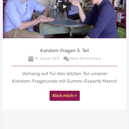
Kondom-Fragen 2. Teil
29. September 2016
Keine Kommentare
Unser Kondom-Experte Marco hat Eure Fragen
rund ums Kondom beantwortet. Und auch die
Sexologin war begeistert von den tollen Fragen.
Eines ist sicher: Kondome sind cool!
Klick mich »