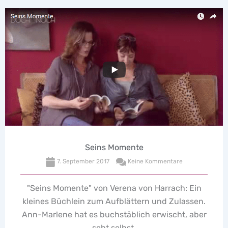
Kondom-Fragen 3. Tei
mmentare
19. Januar 2017
Keine Kom
Harrach: Ein
Vorhang auf für den letzten Tei
und Zulassen.
Kondom-Fragerunde mit Gummi-Ex
rwischt, aber
Klick mich »