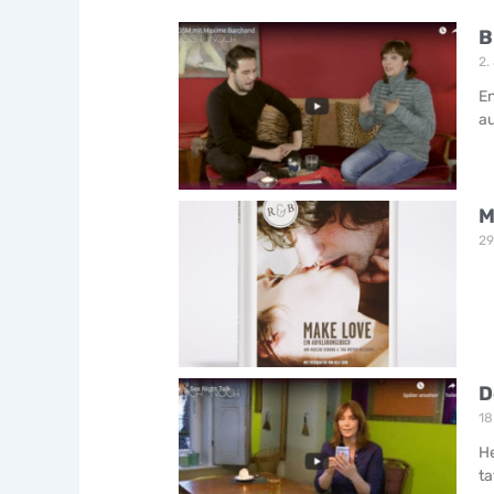
B
2.
En
au
M
29
D
18
He
ta