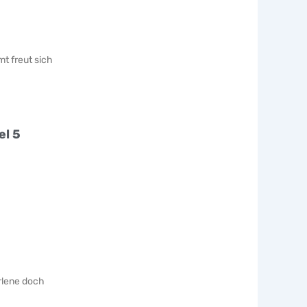
t freut sich
el 5
rlene doch