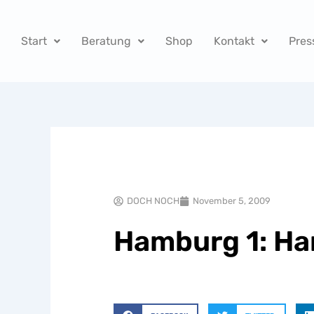
Zum
Inhalt
Start
Beratung
Shop
Kontakt
Pres
springen
DOCH NOCH
November 5, 2009
Hamburg 1: Ha