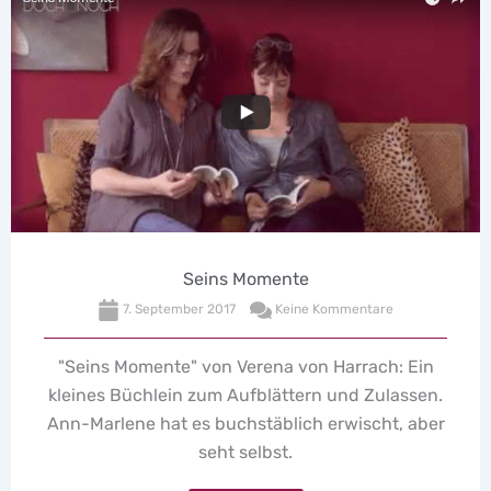
Kondom-Fragen 3. Te
Kommentare
19. Januar 2017
Keine K
 Harrach: Ein
Vorhang auf für den letzten T
 und Zulassen.
Kondom-Fragerunde mit Gummi-E
 erwischt, aber
Klick mich »