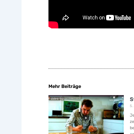
Mehr Beiträge
S
5.
Je
ze
be