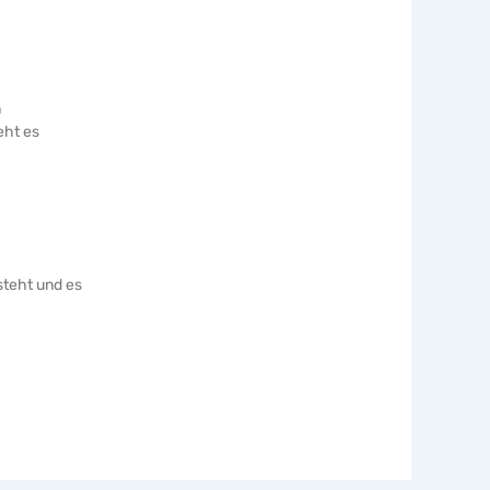
n
eht es
teht und es