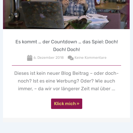
Seins Momente
7. September 2017
Keine Kommentare
"Seins Momente" von Verena von Harrach: Ein
kleines Büchlein zum Aufblättern und Zulassen.
Ann-Marlene hat es buchstäblich erwischt, aber
seht selbst.
Klick mich »