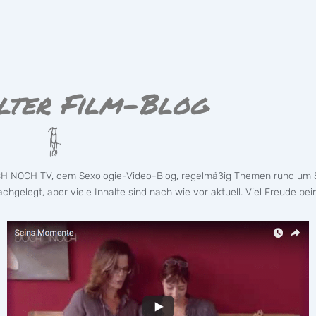
lter Film-Blog
CH NOCH TV, dem Sexologie-Video-Blog, regelmäßig Themen rund um S
hgelegt, aber viele Inhalte sind nach wie vor aktuell. Viel Freude bei