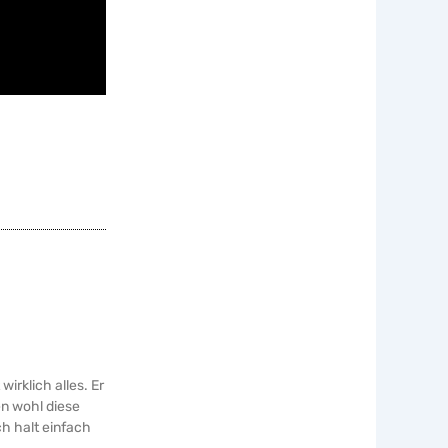
wirklich alles. Er
en wohl diese
h halt einfach