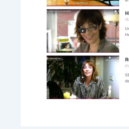
an
H
13
Un
He
R
21
SE
de