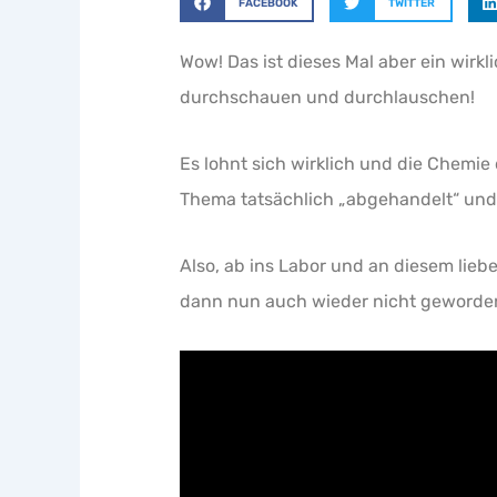
FACEBOOK
TWITTER
Wow! Das ist dieses Mal aber ein wir
durchschauen und durchlauschen!
Es lohnt sich wirklich und die Chemie 
Thema tatsächlich „abgehandelt“ und d
Also, ab ins Labor und an diesem lie
dann nun auch wieder nicht geworden.