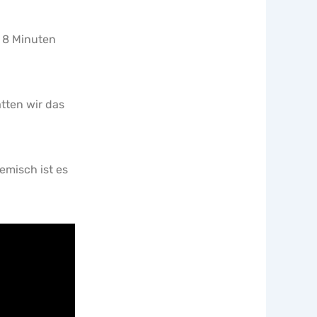
p 8 Minuten
ätten wir das
emisch ist es