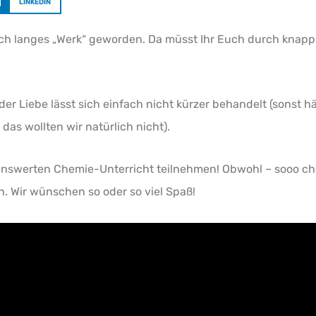
LINKEDIN
klich langes „Werk“ geworden. Da müsst Ihr Euch durch knap
der Liebe lässt sich einfach nicht kürzer behandelt (sonst h
as wollten wir natürlich nicht).
benswerten Chemie-Unterricht teilnehmen! Obwohl – sooo ch
 Wir wünschen so oder so viel Spaß!