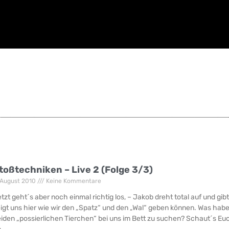
toßtechniken – Live 2 (Folge 3/3)
 August 2010
Keine Kommentare
tzt geht´s aber noch einmal richtig los, – Jakob dreht total auf und gibt 
igt uns hier wie wir den „Spatz“ und den „Wal“ geben können. Was hab
iden „possierlichen Tierchen“ bei uns im Bett zu suchen? Schaut´s Euc