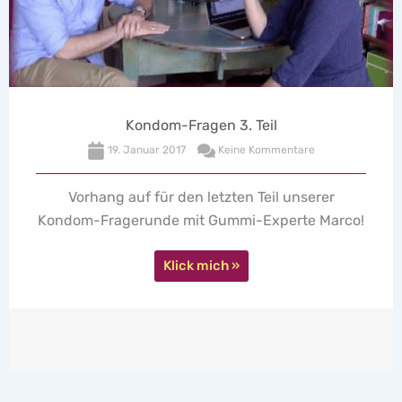
Kondom-Fragen 2. Teil
29. September 2016
Keine Kommentare
Unser Kondom-Experte Marco hat Eure Fragen
rund ums Kondom beantwortet. Und auch die
Sexologin war begeistert von den tollen Fragen.
Eines ist sicher: Kondome sind cool!
Klick mich »