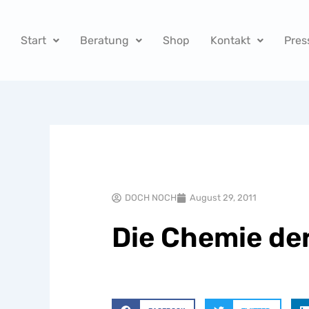
Zum
Inhalt
Start
Beratung
Shop
Kontakt
Pres
springen
DOCH NOCH
August 29, 2011
Die Chemie der