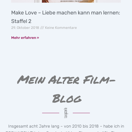
Make Love – Liebe machen kann man lernen:
Staffel 2
29. Oktober 2018
Keine Kommentare
Mehr erfahren »
Mein Alter Film-
Blog
Insgesamt acht Jahre lang – von 2010 bis 2018 – habe ich in