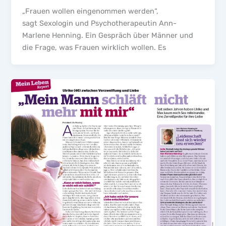
„Frauen wollen eingenommen werden“,
sagt Sexologin und Psychotherapeutin Ann-
Marlene Henning. Ein Gespräch über Männer und
die Frage, was Frauen wirklich wollen. Es