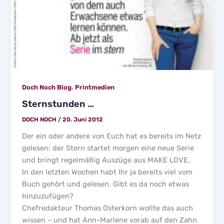
,
Doch Noch Blog
Printmedien
Sternstunden …
DOCH NOCH
/
20. Juni 2012
Der ein oder andere von Euch hat es bereits im Netz
gelesen: der Stern startet morgen eine neue Serie
und bringt regelmäßig Auszüge aus MAKE LOVE.
In den letzten Wochen habt Ihr ja bereits viel vom
Buch gehört und gelesen. Gibt es da noch etwas
hinzuzufügen?
Chefredakteur Thomas Osterkorn wollte das auch
wissen – und hat Ann-Marlene vorab auf den Zahn