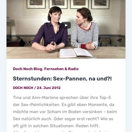
,
Doch Noch Blog
Fernsehen & Radio
Sternstunden: Sex-Pannen, na und?!
DOCH NOCH
/
24. Juni 2012
Tina und Ann-Marlene sprechen über ihre Top-5
der Sex-Peinlichkeiten. Es gibt eben Momente, da
möchte man vor Scham im Boden versinken – beim
Sex natürlich auch. Oder sogar erst recht? Wie so
oft gilt in solchen Situationen: Reden hilft.