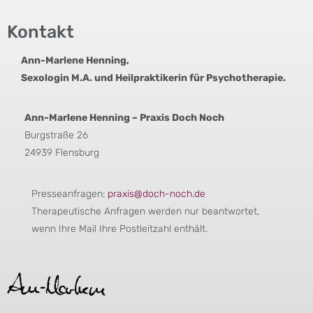
Kontakt
Ann-Marlene Henning,
Sexologin M.A. und Heilpraktikerin für Psychotherapie.
Ann-Marlene Henning – Praxis Doch Noch
Burgstraße 26
24939 Flensburg
Presseanfragen:
praxis@doch-noch.de
Therapeutische Anfragen werden nur beantwortet,
wenn Ihre Mail Ihre Postleitzahl enthält.