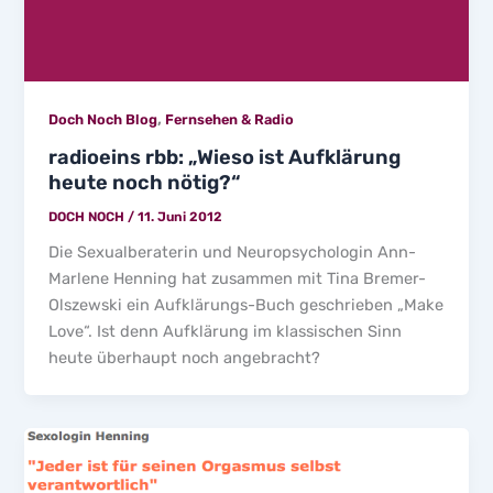
,
Doch Noch Blog
Fernsehen & Radio
radioeins rbb: „Wieso ist Aufklärung
heute noch nötig?“
DOCH NOCH
/
11. Juni 2012
Die Sexualberaterin und Neuropsychologin Ann-
Marlene Henning hat zusammen mit Tina Bremer-
Olszewski ein Aufklärungs-Buch geschrieben „Make
Love“. Ist denn Aufklärung im klassischen Sinn
heute überhaupt noch angebracht?