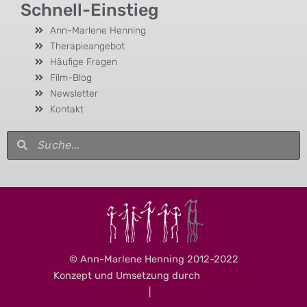
Schnell-Einstieg
Ann-Marlene Henning
Therapieangebot
Häufige Fragen
Film-Blog
Newsletter
Kontakt
Suche
Suche
© Ann-Marlene Henning 2012-2022
Konzept und Umsetzung durch
DAPSPACE
Impressum
|
Datenschutz