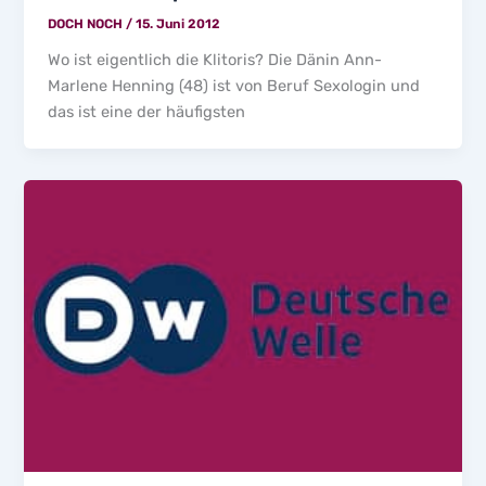
DOCH NOCH
/
15. Juni 2012
Wo ist eigentlich die Klitoris? Die Dänin Ann-
Marlene Henning (48) ist von Beruf Sexologin und
das ist eine der häufigsten