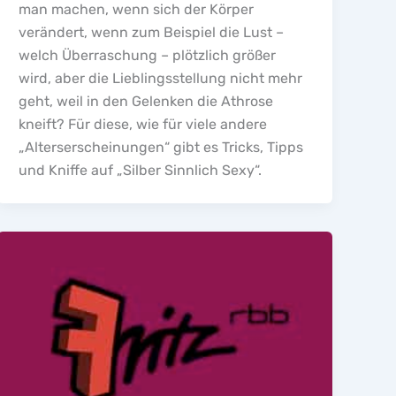
man machen, wenn sich der Körper
verändert, wenn zum Beispiel die Lust –
welch Überraschung – plötzlich größer
wird, aber die Lieblingsstellung nicht mehr
geht, weil in den Gelenken die Athrose
kneift? Für diese, wie für viele andere
„Alterserscheinungen“ gibt es Tricks, Tipps
und Kniffe auf „Silber Sinnlich Sexy“.