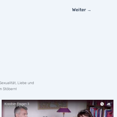
Weiter
→
exualität, Liebe und
m Stöbern!